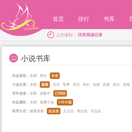
首页
排行
书库
上次读到：
没有阅读记录
小说书库
作品类型：
全部
男生
女生
小说分类：
全部
悬疑
历史
军事
玄幻
奇幻
仙侠
武侠
科幻
游戏
写作进度：
全部
连载中
已完结
作品属性：
全部
免费小说
VIP小说
排序方式：
最新更新
总点击
总点击
周点击
日点击