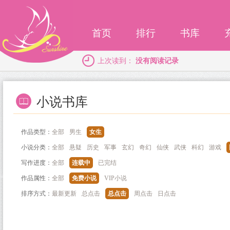
首页
排行
书库
上次读到：
没有阅读记录
小说书库
作品类型：
全部
男生
女生
小说分类：
全部
悬疑
历史
军事
玄幻
奇幻
仙侠
武侠
科幻
游戏
写作进度：
全部
连载中
已完结
作品属性：
全部
免费小说
VIP小说
排序方式：
最新更新
总点击
总点击
周点击
日点击