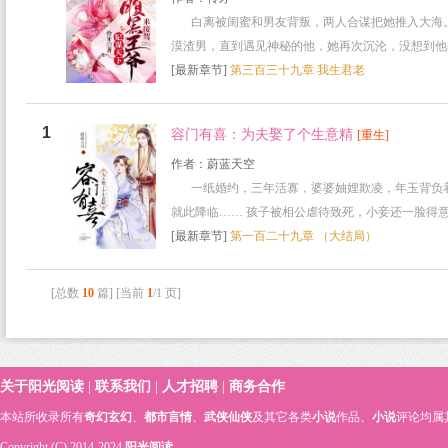
白离被闺蜜和男友背叛，两人合谋把她推入大海
漠渣男，直到遇见神秘的他，她再次沉沦，没想到他
让她家破人亡，她终于踏上复仇的道路！ 谋天下，
[最新章节]
第三百三十九章 我生君老
国，又能否在在人群中找到真爱？ ...
1
容门有喜：为夫娶了个生意精
[重生]
作者：蔚蓝天空
一纸婚约，三年活寡，婆婆妯娌欺凌，年玉背负
就此降临…… 孩子被相公虐待致死，小妾还一脸得
了我儿运势，真是死不足惜！” 她好恨！ 恨不能嗜
[最新章节]
第一百二十九章 （大结局）
穿越到相公回门当天，休夫，分家，复仇，当老板，
着，一不小心撩了个超超超厉害的战神老爹，小萌娃
[总数
10
篇] [当前
1
/1 页]
会做生意，会吵架，晚上还不会上锁，不知今夜王爷
奴，下堂妻摇身一变成绝美王妃，年玉表示很苦恼，
亲这些都不重要，重要的是，咱们以后有爹爹罩！” ..
关于阳光阅读
|
联系我们
|
人才招聘
|
商务合作
本站所收录所有
奇幻玄幻
、
都市言情
、
武侠仙侠
及其它各类
小说
作品、
小说
评论均属
Copyright (C) 2014-2024
阳光阅读