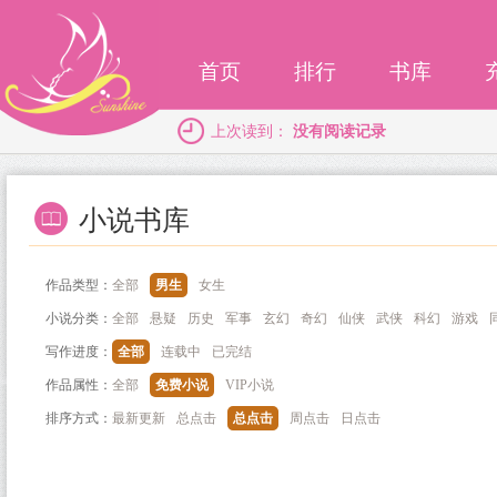
首页
排行
书库
上次读到：
没有阅读记录
小说书库
作品类型：
全部
男生
女生
小说分类：
全部
悬疑
历史
军事
玄幻
奇幻
仙侠
武侠
科幻
游戏
写作进度：
全部
连载中
已完结
作品属性：
全部
免费小说
VIP小说
排序方式：
最新更新
总点击
总点击
周点击
日点击