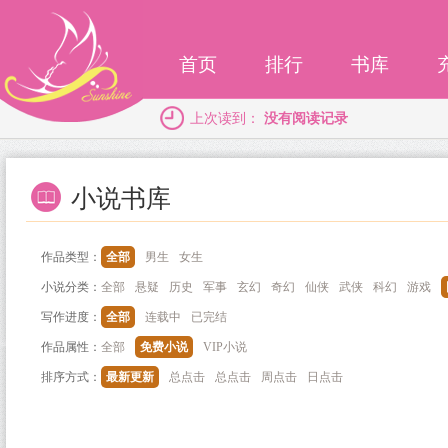
首页
排行
书库
上次读到：
没有阅读记录
小说书库
作品类型：
全部
男生
女生
小说分类：
全部
悬疑
历史
军事
玄幻
奇幻
仙侠
武侠
科幻
游戏
写作进度：
全部
连载中
已完结
作品属性：
全部
免费小说
VIP小说
排序方式：
最新更新
总点击
总点击
周点击
日点击