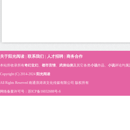
关于阳光阅读
|
联系我们
|
人才招聘
|
商务合作
本站所收录所有
奇幻玄幻
、
都市言情
、
武侠仙侠
及其它各类
小说
作品、
小说
评论均属
Copyright (C) 2014-2024
阳光阅读
All Rights Reserved 南通浪涛涛文化传媒有限公司 版权所有
网络备案许可号：苏ICP备16032688号-6