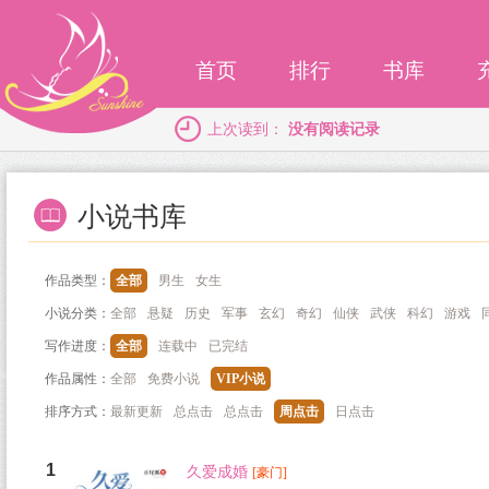
首页
排行
书库
上次读到：
没有阅读记录
小说书库
作品类型：
全部
男生
女生
小说分类：
全部
悬疑
历史
军事
玄幻
奇幻
仙侠
武侠
科幻
游戏
写作进度：
全部
连载中
已完结
作品属性：
全部
免费小说
VIP小说
排序方式：
最新更新
总点击
总点击
周点击
日点击
1
久爱成婚
[豪门]