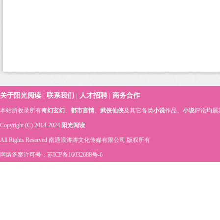
关于阳光阅读
|
联系我们
|
人才招聘
|
商务合作
本站所收录所有
奇幻玄幻
、
都市言情
、
武侠仙侠
及其它各类
小说
作品、
小说
评论均属
Copyright (C) 2014-2024
阳光阅读
All Rights Reserved 南通浪涛涛文化传媒有限公司 版权所有
网络备案许可号：苏ICP备16032688号-6