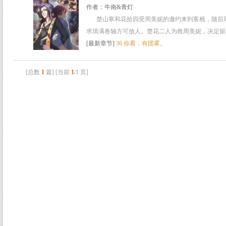
作者：牛南&青灯
楚山寒和花拾四受周美妮的邀约来到客栈，随后
求填满卷轴方可放人。楚花二人为救周美妮，决定留
了全国各地十二对有各种奇葩分手理由的情侣，填满
[最新章节]
36.你看，有团雾。
坠入了更大的阴谋中……...
[总数
1
篇] [当前
1
/1 页]