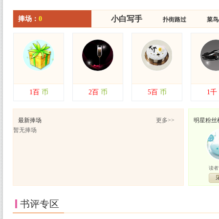
小白写手
小白写手
捧场：
0
扑街路过
扑街路过
菜鸟
菜鸟
1百
币
2百
币
5百
币
1千
最新捧场
更多>>
明星粉丝
暂无捧场
读者7
书评专区