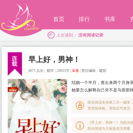
首页
排行
书库
上次读到：
没有阅读记录
早上好，男神！
4075 点击 | 都市 | 26935字 |
未签
|
责任编辑：暖阳
结婚一个半月，查出来两个月身
她要怎么解释自己并不是马蓉那
阳光阅读支持第三方一键录
简登陆体验。登陆后可发言
《早上好，男神！》为阳光阅
阳光阅读为大家提供无弹窗