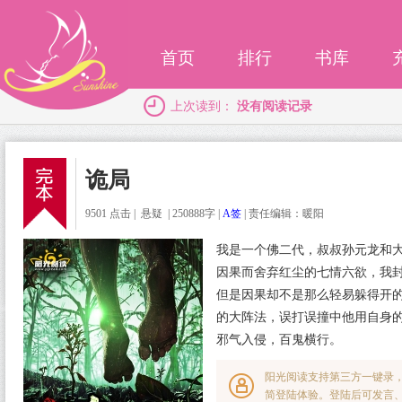
首页
排行
书库
上次读到：
没有阅读记录
诡局
9501 点击 | 悬疑 | 250888字 |
A签
|
责任编辑：暖阳
我是一个佛二代，叔叔孙元龙和
因果而舍弃红尘的七情六欲，我
但是因果却不是那么轻易躲得开
的大阵法，误打误撞中他用自身
邪气入侵，百鬼横行。
阳光阅读支持第三方一键录
简登陆体验。登陆后可发言