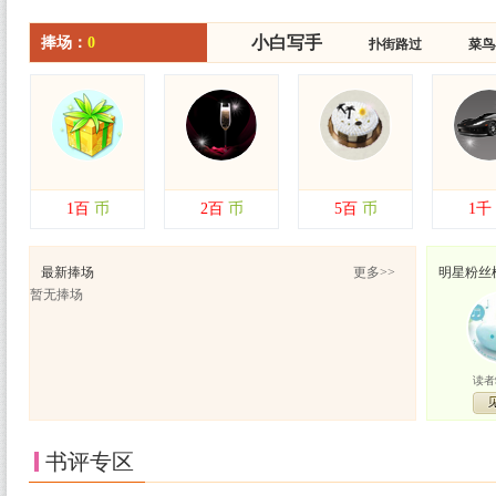
小白写手
小白写手
捧场：
0
扑街路过
扑街路过
菜鸟
菜鸟
1百
币
2百
币
5百
币
1千
最新捧场
更多>>
明星粉丝
暂无捧场
读者9
书评专区