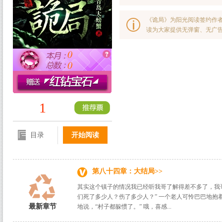
《诡局》为阳光阅读签约作者
读为大家提供无弹窗、无广
0
0
1
目录
开始阅读
第八十四章：大结局>>
其实这个镇子的情况我已经听我哥了解得差不多了，我哥
们死了多少人？伤了多少人？” 一个老人可怜巴巴地抱
最新章节
地说，“村子都躲惯了。” 哦，喜感...