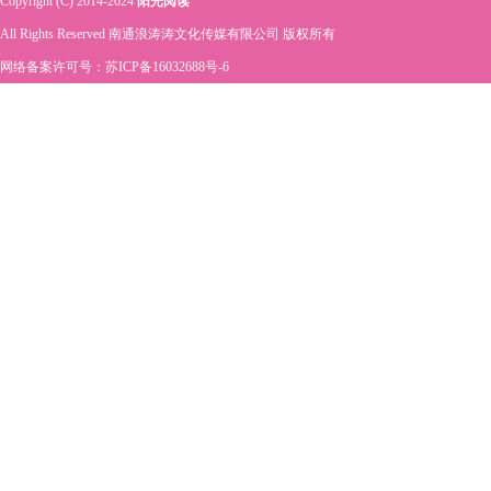
Copyright (C) 2014-2024
阳光阅读
All Rights Reserved 南通浪涛涛文化传媒有限公司 版权所有
网络备案许可号：苏ICP备16032688号-6