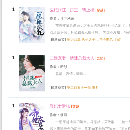
1
医妃张狂：厉王，请上榻
[穿越]
作者：月下风光
前脚被渣男退婚，厉王后脚就把聘礼抬入府了，
点清白不保，月如霜表示很愤怒。 老虎不发威，当
医…… 月如霜一袭男装，面具遮面：“夜墨琛，本邪
[最新章节]
第1433章 执子之手，与子携老（完）
浑不在意地欺近月如霜。 月如霜大吼：“老子是男的。” 
1
二婚宠妻：情迷总裁大人
[言情]
作者：若彤
总裁，言情，暧昧...
[最新章节]
第二百五十一章 蜜月
1
邪妃太嚣张
[穿越]
作者：烟雨
一朝穿越成将门嫡女。斗恶婊，灭政敌……她一
遇上腹黑绝色的司宁，竟不知不觉败下阵来。“怎么