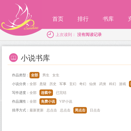
首页
排行
书库
上次读到：
没有阅读记录
小说书库
作品类型：
全部
男生
女生
小说分类：
全部
悬疑
历史
军事
玄幻
奇幻
仙侠
武侠
科幻
游戏
写作进度：
全部
连载中
已完结
作品属性：
全部
免费小说
VIP小说
排序方式：
最新更新
总点击
总点击
周点击
日点击