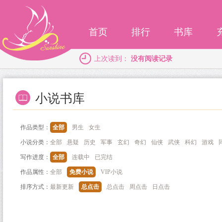
首页
排行
书库
上次读到：
没有阅读记录
小说书库
作品类型：
全部
男生
女生
小说分类：
全部
悬疑
历史
军事
玄幻
奇幻
仙侠
武侠
科幻
游戏
写作进度：
全部
连载中
已完结
作品属性：
全部
免费小说
VIP小说
排序方式：
最新更新
总点击
总点击
周点击
日点击