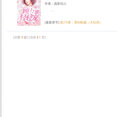
作者：疏影旧人
.......
[最新章节]
第276章：受到制裁（大结局）
[总数
1
篇] [当前
1
/1 页]