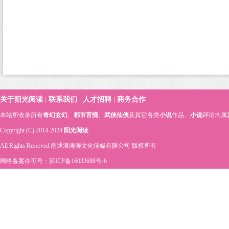
关于阳光阅读
|
联系我们
|
人才招聘
|
商务合作
本站所收录所有
奇幻玄幻
、
都市言情
、
武侠仙侠
及其它各类
小说
作品、
小说
评论均属
Copyright (C) 2014-2024
阳光阅读
All Rights Reserved 南通浪涛涛文化传媒有限公司 版权所有
网络备案许可号：苏ICP备16032688号-6